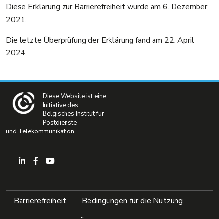
Diese Erklärung zur Barrierefreiheit wurde am 6. Dezember
2021.
Die letzte Überprüfung der Erklärung fand am 22. April
2024.
Diese Website ist eine
Initiative des
Belgisches Institut für
Postdienste
und Telekommunikation
Pied de page
Barrierefreiheit
Bedingungen für die Nutzung