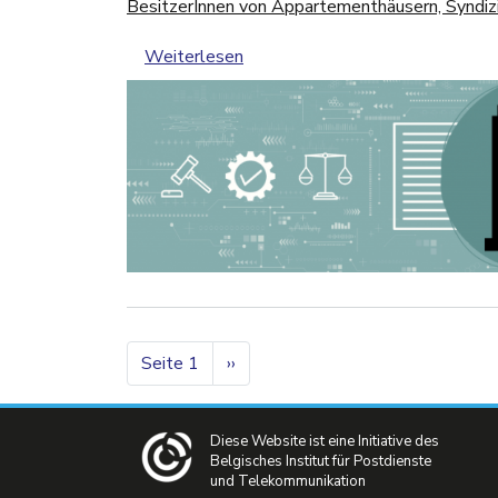
BesitzerInnen von Appartementhäusern, Syndiz
über BesitzerInnen von Apparte
Weiterlesen
Seitennummerierung
Nächste Seite
Seite 1
››
Diese Website ist eine Initiative des
Belgisches Institut für Postdienste
und Telekommunikation