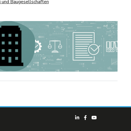
i und Baugesellschaften
menthäusern, Syndizi und Baugesellschaften