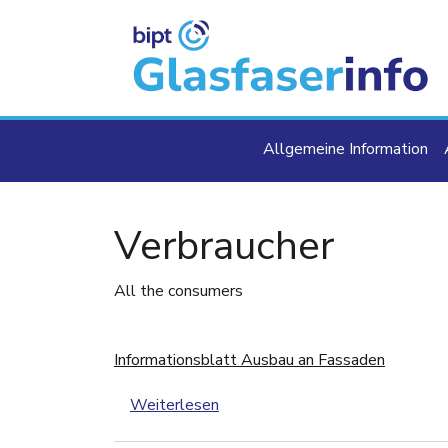
Direkt zum Inhalt
Main navigat
Allgemeine Information
Verbraucher
All the consumers
Informationsblatt Ausbau an Fassaden
über Informationsblatt Ausbau 
Weiterlesen