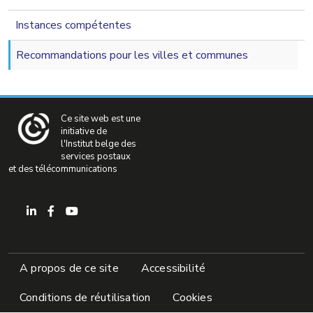
navigation 2nd level
Instances compétentes
Recommandations pour les villes et communes
Ce site web est une
initiative de
l'Institut belge des
services postaux
et des télécommunications
Pied de page
A propos de ce site
Accessibilité
Conditions de réutilisation
Cookies