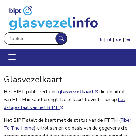
Overslaan en naar de inhoud gaan
Zoeken
fr
nl
de
en
Zoeken
Glasvezelkaart
Het BIPT publiceert een
glasvezelkaart
die de uitrol
van FTTH in kaart brengt. Deze kaart bevindt zich op
het
dataportaal van het BIPT
.
Het BIPT stelt de kaart met de status van de FTTH (
Fiber
To The Home
)-uitrol samen op basis van de gegevens die
worden meegedeeld door de operatoren die een dergelijk